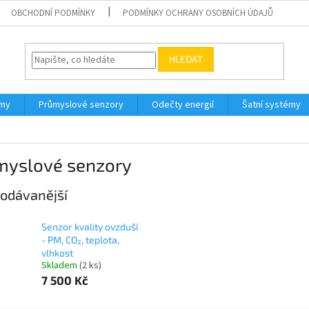
OBCHODNÍ PODMÍNKY
PODMÍNKY OCHRANY OSOBNÍCH ÚDAJŮ
HLEDAT
émy
Průmyslové senzory
Odečty energií
Šatní systémy
myslové senzory
odávanější
Senzor kvality ovzduší
- PM, CO₂, teplota,
vlhkost
Skladem
(2 ks)
7 500 Kč