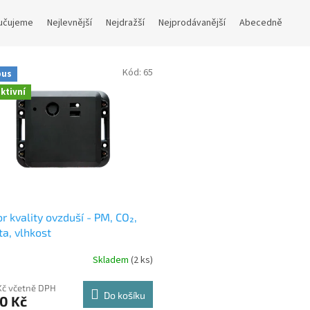
učujeme
Nejlevnější
Nejdražší
Nejprodávanější
Abecedně
Kód:
65
bus
ktivní
r kvality ovzduší - PM, CO₂,
ta, vlhkost
Skladem
(2 ks)
Kč včetně DPH
Do košíku
0 Kč