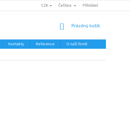
CZK
Čeština
Přihlášení
NÁKUPNÍ
Prázdný košík
KOŠÍK
Kontakty
Reference
O naší firmě