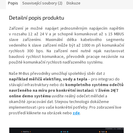
Popis
Související soubory (2)
Diskuze
Detailní popis produktu
Zařízení je možné napájet jednosměrným napájecím napětím
v rozsahu 12 až 24 V a je schopné komunikovat až s 15 MBUS
slave zařízeními. Maximální délka kabelového segmentu
vedeného k slave zařízení může být až 1000 m při komunikační
rychlosti 300 bps. Na zařízení není nutné nijak nastavovat
baudovú rychlost komunikace, převodník pracuje nezávisle na
použité komunikační rychlosti nadřazeného systému.
Naše M-Bus převodníky umožňují spolehlivý sběr dat z
například měřičů elektřiny, vody a tepla
– pro integraci do
stávající infrastruktury nebo do
kompletního systému odečtů
navrženého na míru pro konkrétní instalaci
. V
živém 24/7
online demo systému
uvidíte reálný odečet měřidel a
okamžité zpracování dat. Stejnou technologii dokážeme
implementovat i pro vaše konkrétní potřeby.
Pro zobrazení live
prostředí kliknete na obrázek nebo
zde
.