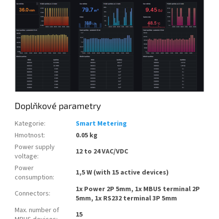
Doplňkové parametry
Kategorie
:
Smart Metering
Hmotnost
:
0.05 kg
Power supply
12 to 24 VAC/VDC
voltage
:
Power
1,5 W (with 15 active devices)
consumption
:
1x Power 2P 5mm, 1x MBUS terminal 2P
Connectors
:
5mm, 1x RS232 terminal 3P 5mm
Max. number of
15