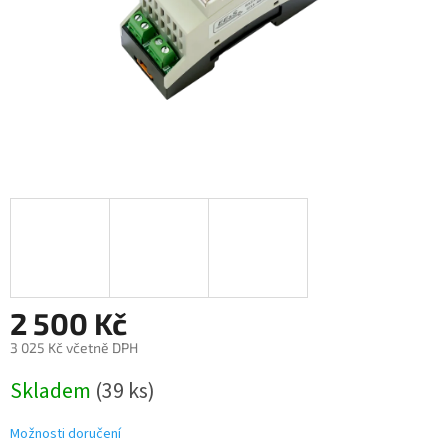
2 500 Kč
3 025 Kč včetně DPH
Měrná
Skladem
(39 ks)
cena:
Možnosti doručení