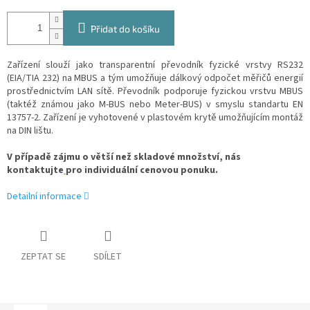
Přidat do košíku
Zařízení slouží jako transparentní převodník fyzické vrstvy RS232
(EIA/TIA 232) na MBUS a tým umožňuje dálkový odpočet měřičů energií
prostřednictvím LAN sítě. Převodník podporuje fyzickou vrstvu MBUS
(taktéž známou jako M-BUS nebo Meter-BUS) v smyslu standartu EN
13757-2. Zařízení je vyhotovené v plastovém krytě umožňujícím montáž
na DIN lištu.
V případě zájmu o větší než skladové množství, nás
kontaktujte
pro individuální cenovou ponuku.
Detailní informace
ZEPTAT SE
SDÍLET