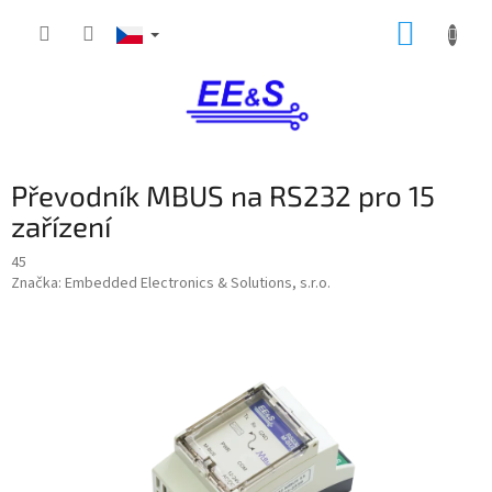
Přejít
NÁKUP
na
obsah
KOŠÍK
Převodník MBUS na RS232 pro 15
zařízení
45
Značka:
Embedded Electronics & Solutions, s.r.o.