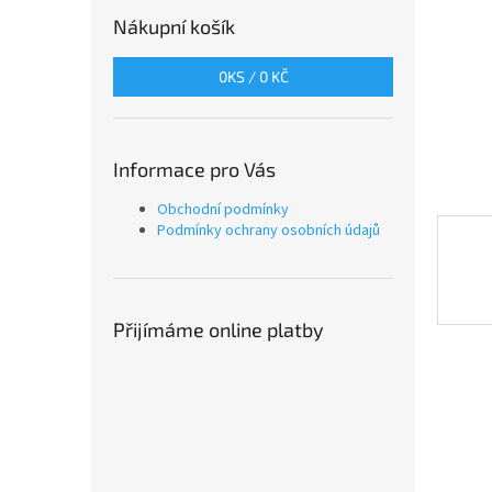
n
Nákupní košík
e
l
0
KS /
0 KČ
Informace pro Vás
Obchodní podmínky
Podmínky ochrany osobních údajů
Přijímáme online platby