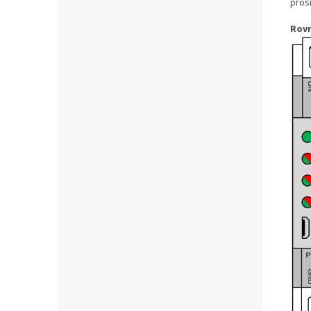
pros
Rovr