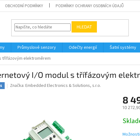
OBCHODNÍ PODMÍNKY
PODMÍNKY OCHRANY OSOBNÍCH ÚDAJŮ
HLEDAT
émy
Průmyslové senzory
Odečty energií
Šatní systémy
 s třífázovým elektroměrem
ernetový I/O modul s třífázovým elek
Značka:
Embedded Electronics & Solutions, s.r.o.
s
8 4
10 272,9
Měrná
Skla
cena:
Možnosti