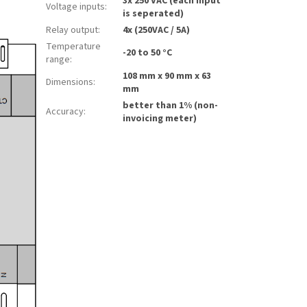
3x 250 VAC (each input
Voltage inputs
:
is seperated)
Relay output
:
4x (250VAC / 5A)
Temperature
-20 to 50 °C
range
:
108 mm x 90 mm x 63
Dimensions
:
mm
better than 1% (non-
Accuracy
:
invoicing meter)