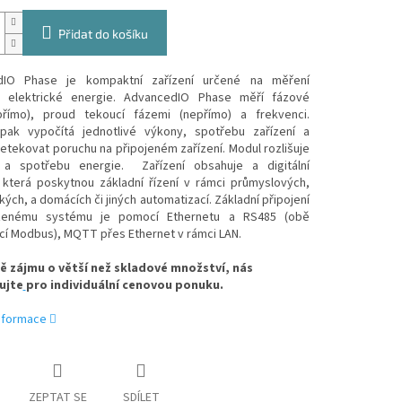
Přidat do košíku
dIO Phase je kompaktní zařízení určené na měření
 elektrické energie. AdvancedIO Phase měří fázové
přímo), proud tekoucí fázemi (nepřímo) a frekvenci.
 pak vypočítá jednotlivé výkony, spotřebu zařízení a
tekovat poruchu na připojeném zařízení. Modul rozlišuje
 a spotřebu energie.
Zařízení obsahuje a digitální
, která poskytnou základní řízení v rámci průmyslových,
ých, a domácích či jiných automatizací.
Základní připojení
zenému systému je pomocí Ethernetu a RS485 (obě
ící Modbus), MQTT přes Ethernet v rámci LAN.
ě zájmu o větší než skladové množství, nás
ujte
pro individuální cenovou ponuku.
informace
ZEPTAT SE
SDÍLET