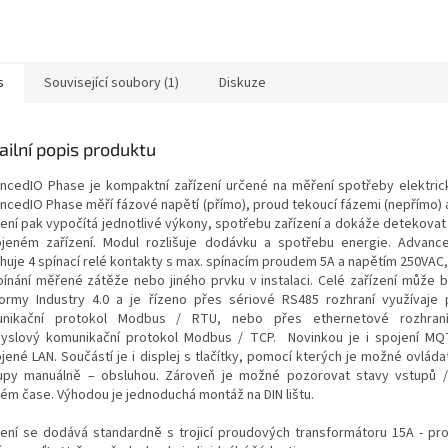
s
Související soubory (1)
Diskuze
ailní popis produktu
ncedIO Phase je kompaktní zařízení určené na měření spotřeby elektric
ncedIO Phase měří fázové napětí (přímo), proud tekoucí fázemi (nepřímo) a
zení pak vypočítá jednotlivé výkony, spotřebu zařízení a dokáže detekovat
ojeném zařízení. Modul rozlišuje dodávku a spotřebu energie. Advan
huje 4 spínací relé kontakty s max. spínacím proudem 5A a napětím 250VAC,
pínání měřené zátěže nebo jiného prvku v instalaci. Celé zařízení může b
formy Industry 4.0 a je řízeno přes sériové RS485 rozhraní využívaje
nikační protokol Modbus / RTU, nebo přes ethernetové rozhraní
yslový komunikační protokol Modbus / TCP. Novinkou je i spojení MQ
jené LAN. Součástí je i displej s tlačítky, pomocí kterých je možné ovláda
upy manuálně – obsluhou. Zároveň je možné pozorovat stavy vstupů /
ném čase. Výhodou je jednoduchá montáž na DIN lištu.
zení se dodává standardně s trojicí proudových transformátoru 15A - pro