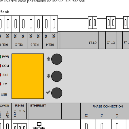
ím uveďte Vaše požadavky do individuální žádosti.
žení: