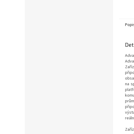
Popi
Det
Adva
Adva
Zaří
přip
obsa
na s
plat
komu
prům
připo
výst
reál
Zaří