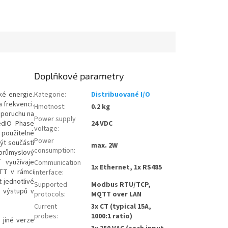
Doplňkové parametry
ké energie.
Kategorie
:
Distribuované I/O
 frekvenci.
Hmotnost
:
0.2 kg
 poruchu na
Power supply
cedIO Phase
24 VDC
voltage
:
 použitelné
Power
ýt součástí
max. 2W
consumption
:
 průmyslový
 využívaje
Communication
1x Ethernet, 1x RS485
TT v rámci
interface
:
t jednotlivé
Supported
Modbus RTU/TCP,
 výstupů v
protocols
:
MQTT over LAN
Current
3x CT (typical 15A,
probes
:
1000:1 ratio)
 jiné verze