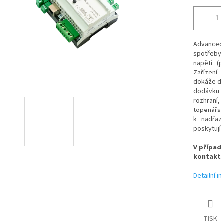
Advance
spotřeby
napětí (
Zařízení
dokáže de
dodávku
rozhraní
topenářsk
k nadřa
poskytuj
V případ
kontakt
Detailní 
TISK