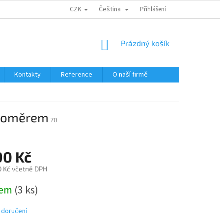
CZK
Čeština
Přihlášení
NÁKUPNÍ
Prázdný košík
KOŠÍK
Kontakty
Reference
O naší firmě
troměrem
70
90 Kč
0 Kč včetně DPH
dem
(3 ks)
 doručení